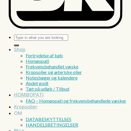
Søg
efter:
Shop
Fortrydelse af køb
Homøopati
Frekvensbehandlet væske
Kropsolier og æteriske olier
Notesbøger og kalendere
Andet godt
Tæt på udløb / Tilbud
HOMØOPATI
FAQ – Homøopati og frekvensbehandlede væsker
Kropsolier
OM
DATABESKYTTELSES
HANDELSBETINGELSER
Blog