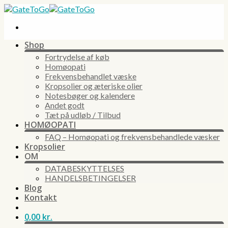
Skip
to
content
Shop
Fortrydelse af køb
Homøopati
Frekvensbehandlet væske
Kropsolier og æteriske olier
Notesbøger og kalendere
Andet godt
Tæt på udløb / Tilbud
HOMØOPATI
FAQ – Homøopati og frekvensbehandlede væsker
Kropsolier
OM
DATABESKYTTELSES
HANDELSBETINGELSER
Blog
Kontakt
0,00
kr.