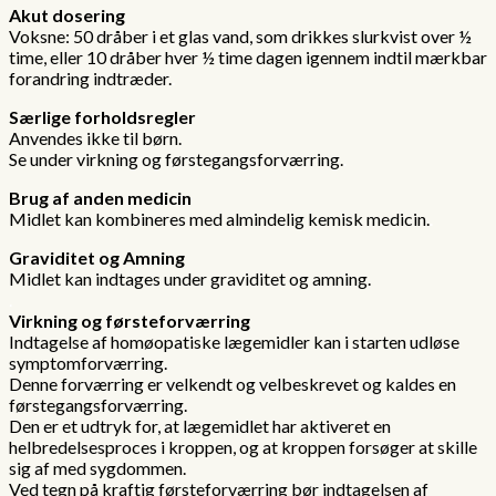
Akut dosering
Voksne: 50 dråber i et glas vand, som drikkes slurkvist over ½
time, eller 10 dråber hver ½ time dagen igennem indtil mærkbar
forandring indtræder.
.
Særlige forholdsregler
Anvendes ikke til børn.
Se under virkning og førstegangsforværring.
.
Brug af anden medicin
Midlet kan kombineres med almindelig kemisk medicin.
.
Graviditet og Amning
Midlet kan indtages under graviditet og amning.
.
Virkning og førsteforværring
Indtagelse af homøopatiske lægemidler kan i starten udløse
symptomforværring.
Denne forværring er velkendt og velbeskrevet og kaldes en
førstegangsforværring.
Den er et udtryk for, at lægemidlet har aktiveret en
helbredelsesproces i kroppen, og at kroppen forsøger at skille
sig af med sygdommen.
Ved tegn på kraftig førsteforværring bør indtagelsen af