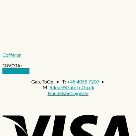
Cofferon
189,00
kr.
Tilføj til kurv
GateToGo • T:
+45 4058 7207
•
M:
Rikke@GateToGo.dk
Handelsbetingelser