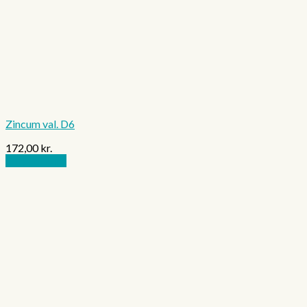
Zincum val. D6
172,00
kr.
Tilføj til kurv