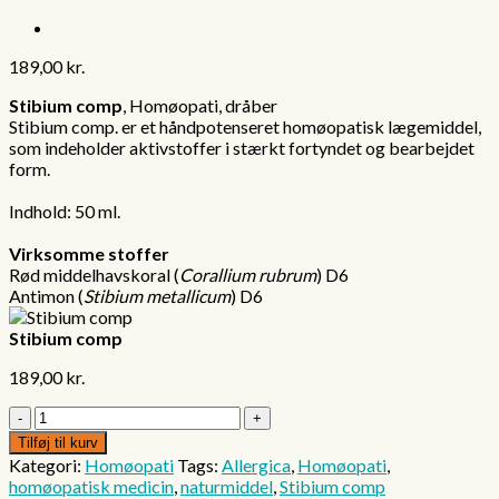
189,00
kr.
Stibium comp
, Homøopati, dråber
Stibium comp. er et håndpotenseret homøopatisk lægemiddel,
som indeholder aktivstoffer i stærkt fortyndet og bearbejdet
form.
.
Indhold: 50 ml.
.
Virksomme stoffer
Rød middelhavskoral (
Corallium rubrum
) D6
Antimon (
Stibium metallicum
) D6
Stibium comp
189,00
kr.
Stibium
comp
Tilføj til kurv
antal
Kategori:
Homøopati
Tags:
Allergica
,
Homøopati
,
homøopatisk medicin
,
naturmiddel
,
Stibium comp