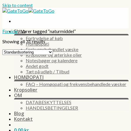
Skip to content
Shop
Forside
/
Varer tagged “naturmiddel”
Fortrydelse af køb
Showing all 31 results
Homøopati
Frekvensbehandlet væske
Kropsolier og æteriske olier
Notesbøger og kalendere
Andet godt
Tæt på udløb / Tilbud
HOMØOPATI
FAQ – Homøopati og frekvensbehandlede væsker
Kropsolier
OM
DATABESKYTTELSES
HANDELSBETINGELSER
Blog
Kontakt
0,00
kr.