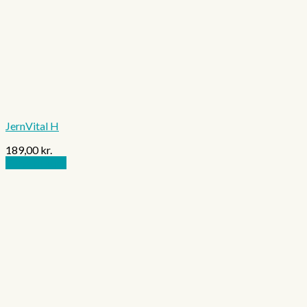
JernVital H
189,00
kr.
Tilføj til kurv