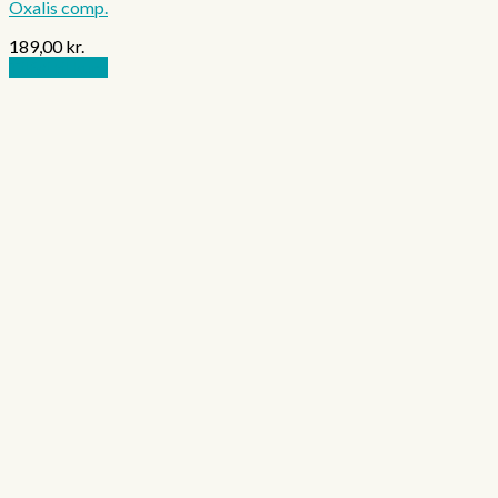
Oxalis comp.
189,00
kr.
Tilføj til kurv