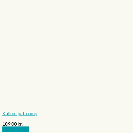
Kalium jod. comp
189,00
kr.
Tilføj til kurv