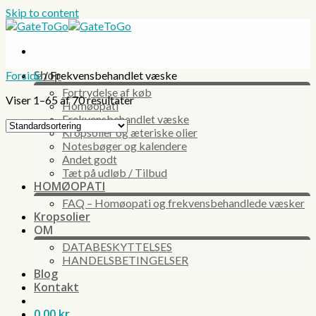
Skip to content
Shop
Forside
/
Frekvensbehandlet væske
Fortrydelse af køb
Viser 1–65 af 70 resultater
Homøopati
Frekvensbehandlet væske
Kropsolier og æteriske olier
Notesbøger og kalendere
Andet godt
Tæt på udløb / Tilbud
HOMØOPATI
FAQ – Homøopati og frekvensbehandlede væsker
Kropsolier
OM
DATABESKYTTELSES
HANDELSBETINGELSER
Blog
Kontakt
0,00
kr.