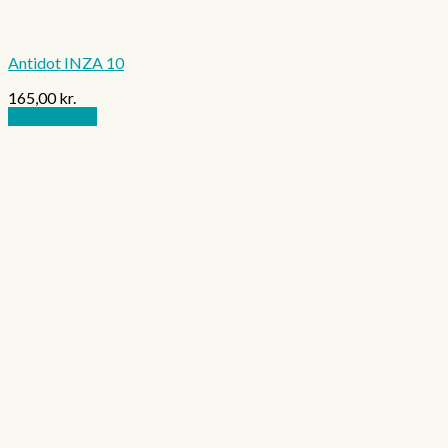
Antidot INZA 10
165,00
kr.
Tilføj til kurv