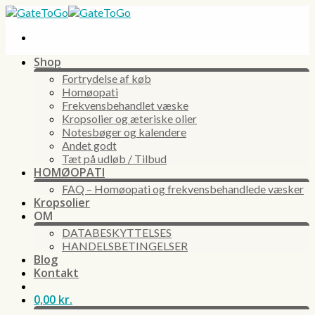
Skip
to
content
Shop
Fortrydelse af køb
Homøopati
Frekvensbehandlet væske
Kropsolier og æteriske olier
Notesbøger og kalendere
Andet godt
Tæt på udløb / Tilbud
HOMØOPATI
FAQ – Homøopati og frekvensbehandlede væsker
Kropsolier
OM
DATABESKYTTELSES
HANDELSBETINGELSER
Blog
Kontakt
0,00
kr.