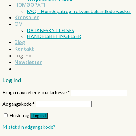
HOMØOPATI
FAQ – Homøopati og frekvensbehandlede væsker
Kropsolier
OM
DATABESKYTTELSES
HANDELSBETINGELSER
Blog
Kontakt
Log ind
Newsletter
Log ind
Brugernavn eller e-mailadresse
*
Adgangskode
*
Husk mig
Log ind
Mistet din adgangskode?