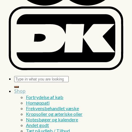
Søg
efter:
Shop
Fortrydelse af køb
Homøopati
Frekvensbehandlet væske
Kropsolier og æteriske olier
Notesbøger og kalendere
Andet godt
Tæt på udløb / Tilbud