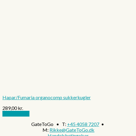
Hapar/Fumaria organocomp sukkerkugler
289,00
kr.
Tilføj til kurv
GateToGo • T:
+45 4058 7207
•
M:
Rikke@GateToGo.dk
Handelsbetingelser