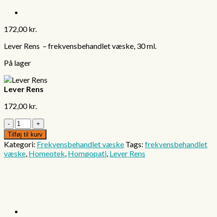
172,00
kr.
Lever Rens – frekvensbehandlet væske, 30 ml.
På lager
Lever Rens
172,00
kr.
Lever
Rens
Tilføj til kurv
antal
Kategori:
Frekvensbehandlet væske
Tags:
frekvensbehandlet
væske
,
Homeotek
,
Homøopati
,
Lever Rens