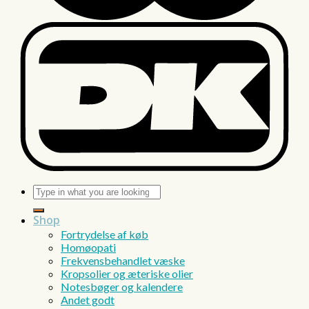
Søg
efter:
Shop
Fortrydelse af køb
Homøopati
Frekvensbehandlet væske
Kropsolier og æteriske olier
Notesbøger og kalendere
Andet godt