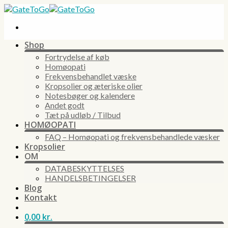
Skip
to
content
Shop
Fortrydelse af køb
Homøopati
Frekvensbehandlet væske
Kropsolier og æteriske olier
Notesbøger og kalendere
Andet godt
Tæt på udløb / Tilbud
HOMØOPATI
FAQ – Homøopati og frekvensbehandlede væsker
Kropsolier
OM
DATABESKYTTELSES
HANDELSBETINGELSER
Blog
Kontakt
0,00
kr.