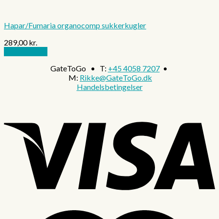
Hapar/Fumaria organocomp sukkerkugler
289,00
kr.
Tilføj til kurv
GateToGo • T:
+45 4058 7207
•
M:
Rikke@GateToGo.dk
Handelsbetingelser