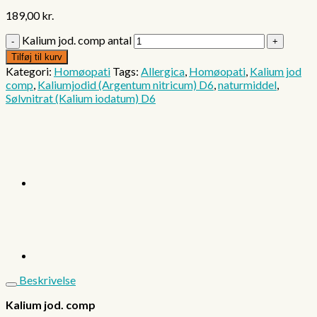
189,00
kr.
Kalium jod. comp antal
Tilføj til kurv
Kategori:
Homøopati
Tags:
Allergica
,
Homøopati
,
Kalium jod
comp
,
Kaliumjodid (Argentum nitricum) D6
,
naturmiddel
,
Sølvnitrat (Kalium iodatum) D6
Beskrivelse
Kalium jod. comp
.