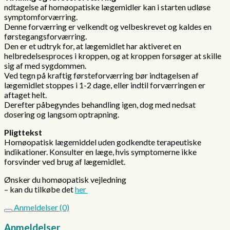
ndtagelse af homøopatiske lægemidler kan i starten udløse
symptomforværring.
Denne forværring er velkendt og velbeskrevet og kaldes en
førstegangsforværring.
Den er et udtryk for, at lægemidlet har aktiveret en
helbredelsesproces i kroppen, og at kroppen forsøger at skille
sig af med sygdommen.
Ved tegn på kraftig førsteforværring bør indtagelsen af
lægemidlet stoppes i 1-2 dage, eller indtil forværringen er
aftaget helt.
Derefter påbegyndes behandling igen, dog med nedsat
dosering og langsom optrapning.
Pligttekst
Homøopatisk lægemiddel uden godkendte terapeutiske
indikationer. Konsulter en læge, hvis symptomerne ikke
forsvinder ved brug af lægemidlet.
Ønsker du homøopatisk vejledning
– kan du tilkøbe det
her
Anmeldelser (0)
Anmeldelser