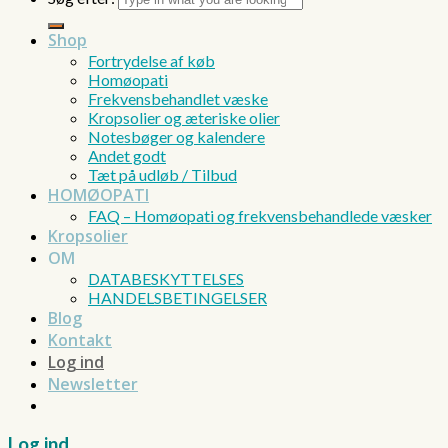
Shop
Fortrydelse af køb
Homøopati
Frekvensbehandlet væske
Kropsolier og æteriske olier
Notesbøger og kalendere
Andet godt
Tæt på udløb / Tilbud
HOMØOPATI
FAQ – Homøopati og frekvensbehandlede væsker
Kropsolier
OM
DATABESKYTTELSES
HANDELSBETINGELSER
Blog
Kontakt
Log ind
Newsletter
Log ind