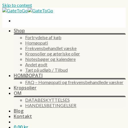
Skip to content
Shop
Fortrydelse af køb
Homøopati
Frekvensbehandlet væske
Kropsolier og æteriske olier
Notesbøger og kalendere
Andet godt
Tæt på udløb / Tilbud
HOMØOPATI
FAQ – Homøopati og frekvensbehandlede væsker
Kropsolier
OM
DATABESKYTTELSES
HANDELSBETINGELSER
Blog
Kontakt
0,00
kr.