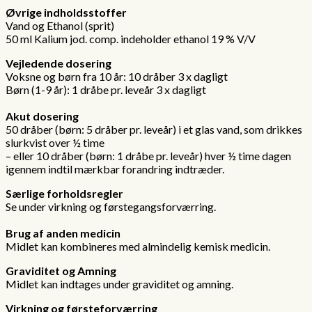
Øvrige indholdsstoffer
Vand og Ethanol (sprit)
50 ml Kalium jod. comp. indeholder ethanol 19 % V/V
.
Vejledende dosering
Voksne og børn fra 10 år: 10 dråber 3 x dagligt
Børn (1-9 år): 1 dråbe pr. leveår 3 x dagligt
.
Akut dosering
50 dråber (børn: 5 dråber pr. leveår) i et glas vand, som drikkes
slurkvist over ½ time
– eller 10 dråber (børn: 1 dråbe pr. leveår) hver ½ time dagen
igennem indtil mærkbar forandring indtræder.
.
Særlige forholdsregler
Se under virkning og førstegangsforværring.
.
Brug af anden medicin
Midlet kan kombineres med almindelig kemisk medicin.
.
Graviditet og Amning
Midlet kan indtages under graviditet og amning.
.
Virkning og førsteforværring