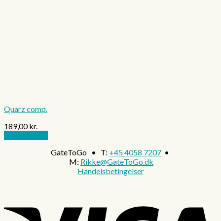
Quarz comp.
189,00
kr.
Tilføj til kurv
GateToGo • T:
+45 4058 7207
•
M:
Rikke@GateToGo.dk
Handelsbetingelser