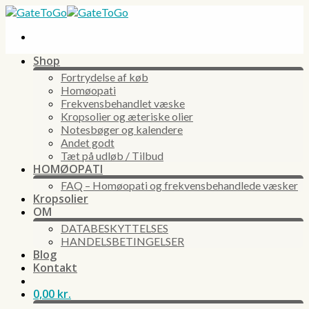
Skip
to
content
Shop
Fortrydelse af køb
Homøopati
Frekvensbehandlet væske
Kropsolier og æteriske olier
Notesbøger og kalendere
Andet godt
Tæt på udløb / Tilbud
HOMØOPATI
FAQ – Homøopati og frekvensbehandlede væsker
Kropsolier
OM
DATABESKYTTELSES
HANDELSBETINGELSER
Blog
Kontakt
0,00
kr.