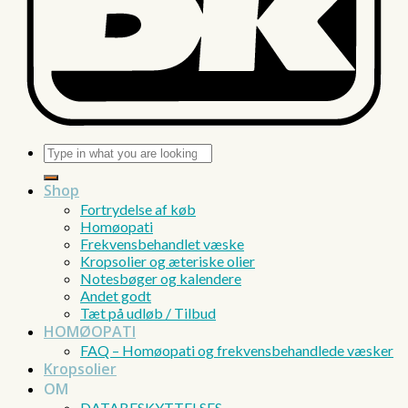
Søg
efter:
Shop
Fortrydelse af køb
Homøopati
Frekvensbehandlet væske
Kropsolier og æteriske olier
Notesbøger og kalendere
Andet godt
Tæt på udløb / Tilbud
HOMØOPATI
FAQ – Homøopati og frekvensbehandlede væsker
Kropsolier
OM
DATABESKYTTELSES