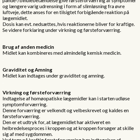
pande-/bihulebetændelse give førsteforværring af symptomer
og længere varig udrensning i form af slimløsning fra øvre
luftveje, dette anses for en tilsigtet forbigående reaktion på
lægemidlet.
Dosis kan evt. nedsættes, hvis reaktionerne bliver for kraftige.
Se videre forklaring under virkning og førsteforværring.
.
Brug af anden medicin
Midlet kan kombineres med almindelig kemisk medicin.
.
Graviditet og Amning
Midlet kan indtages under graviditet og amning.
.
Virkning og førsteforværring
Indtagelse af homøopatiske lægemidler kan i starten udløse
symptomforværring.
Denne forværring er velkendt og velbeskrevet og kaldes en
førsteforværring.
Den er et udtryk for, at lægemidlet har aktiveret en
helbredelsesproces i kroppen og at kroppen forsøger at skille
sig af med sygdommen.
Ved tegn på kraftig førsteforværring bør indtagelsen af