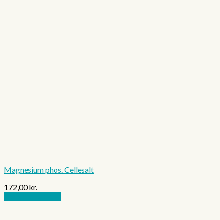
Magnesium phos. Cellesalt
172,00
kr.
Vælg muligheder
Dette
vare