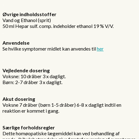
.
Øvrige indholdsstoffer
Vand og Ethanol (sprit)
50 ml Hepar sulf. comp. indeholder ethanol 19 % V/V.
.
Anvendelse
Se hvilke symptomer midlet kan anvendes til
her
.
Vejledende dosering
Voksne: 10 dråber 3 x dagligt.
Børn: 2-7 dråber 3 x dagligt.
.
Akut dosering
Voksne 7 dråber (børn 1-5 dråber) 6-8 x dagligt indtil en
reaktion er kommet i gang.
..
Særlige forholdsregler
Dette homøopatiske lægemiddel kan ved behandling af