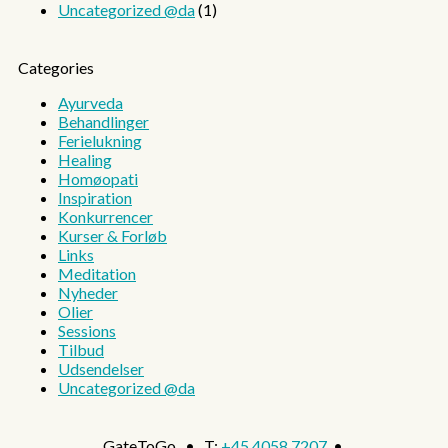
Uncategorized @da
(1)
Categories
Ayurveda
Behandlinger
Ferielukning
Healing
Homøopati
Inspiration
Konkurrencer
Kurser & Forløb
Links
Meditation
Nyheder
Olier
Sessions
Tilbud
Udsendelser
Uncategorized @da
GateToGo • T:
+45 4058 7207
•