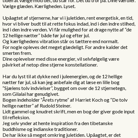
tiden at vælge mod det, du står for. Det du tror på. Dine værdier.
Vælge glæden. Kærligheden. Lyset.
.
Upåagtet af stjernerne, har vi i juletiden, rent energetisk, en tid,
hvor vi bliver budt til at rette fokus indad, ind i den indre stilhed,
ind i den indre verden. Vi får mulighed for at drage nytte af “de
12 hellige nætter” både før jul og efter jul.
Og kærlighedens vibration står os tættere end normalt.
For nogle opleves det meget glædeligt. For andre kalder det
smerten frem.
Dine oplevelser med disse energier, vil selvfølgelig være
påvirket af netop dine stjerne konstellationer.
.
Har du lyst til at dykke ned i juleenergien, og de 12 hellige
nætter før jul, så kan jeg anbefale dig at læse en lille bog
“Sjælens tolv indvielser”, bygget om over de 12 stjernetegn,
som Gilalai har genudgivet.
Bogen indeholder “Årets rytme” af Harriet Koch og “De tolv
hellige nætter” af Rudold Steiner.
Lidt gammel og knudret skrift, men en bog der giver gode input
til refleksion.
Jeg selv ynder at hente inspiration fra den tibetanske
buddhisme og indianske traditioner.
De har ikke så meget omkring juletiden. Upåagtet, er det