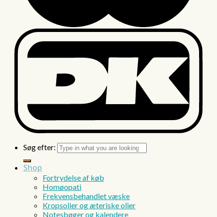
Søg efter:
Shop
Fortrydelse af køb
Homøopati
Frekvensbehandlet væske
Kropsolier og æteriske olier
Notesbøger og kalendere