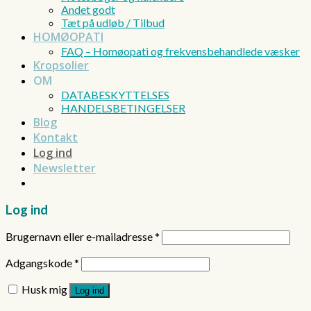
Andet godt
Tæt på udløb / Tilbud
HOMØOPATI
FAQ – Homøopati og frekvensbehandlede væsker
Kropsolier
OM
DATABESKYTTELSES
HANDELSBETINGELSER
Blog
Kontakt
Log ind
Newsletter
Log ind
Brugernavn eller e-mailadresse
*
Adgangskode
*
Husk mig
Log ind