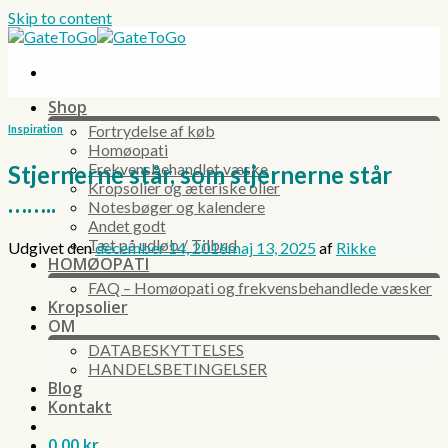
Skip to content
Shop
Fortrydelse af køb
Inspiration
Homøopati
Frekvensbehandlet væske
Stjernerne står, som stjernerne står
Kropsolier og æteriske olier
……..
Notesbøger og kalendere
Andet godt
Tæt på udløb / Tilbud
Udgivet den
december 14, 2016
maj 13, 2025
af
Rikke
HOMØOPATI
FAQ – Homøopati og frekvensbehandlede væsker
Kropsolier
OM
DATABESKYTTELSES
HANDELSBETINGELSER
Blog
Kontakt
0,00
kr.