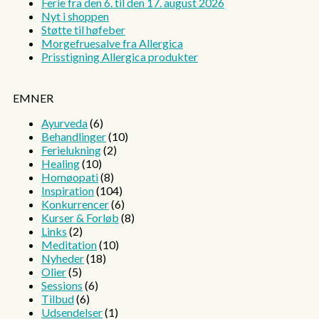
Ferie fra den 6. til den 17. august 2026
Nyt i shoppen
Støtte til høfeber
Morgefruesalve fra Allergica
Prisstigning Allergica produkter
EMNER
Ayurveda
(6)
Behandlinger
(10)
Ferielukning
(2)
Healing
(10)
Homøopati
(8)
Inspiration
(104)
Konkurrencer
(6)
Kurser & Forløb
(8)
Links
(2)
Meditation
(10)
Nyheder
(18)
Olier
(5)
Sessions
(6)
Tilbud
(6)
Udsendelser
(1)