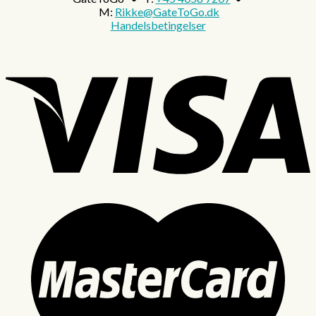
M:
Rikke@GateToGo.dk
Handelsbetingelser