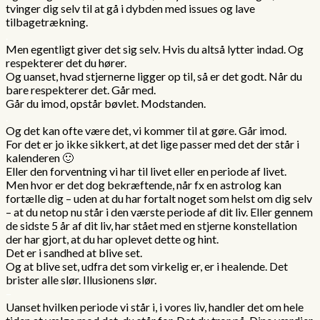
tvinger dig selv til at gå i dybden med issues og lave
tilbagetrækning.
.
Men egentligt giver det sig selv. Hvis du altså lytter indad. Og
respekterer det du hører.
Og uanset, hvad stjernerne ligger op til, så er det godt. Når du
bare respekterer det. Går med.
Går du imod, opstår bøvlet. Modstanden.
.
Og det kan ofte være det, vi kommer til at gøre. Går imod.
For det er jo ikke sikkert, at det lige passer med det der står i
kalenderen 🙂
Eller den forventning vi har til livet eller en periode af livet.
Men hvor er det dog bekræftende, når fx en astrolog kan
fortælle dig – uden at du har fortalt noget som helst om dig selv
– at du netop nu står i den værste periode af dit liv. Eller gennem
de sidste 5 år af dit liv, har stået med en stjerne konstellation
der har gjort, at du har oplevet dette og hint.
Det er i sandhed at blive set.
Og at blive set, udfra det som virkelig er, er i healende. Det
brister alle slør. Illusionens slør.
–
Uanset hvilken periode vi står i, i vores liv, handler det om hele