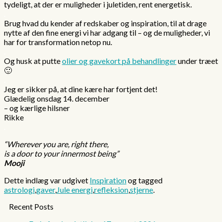
tydeligt, at der er muligheder i juletiden, rent energetisk.
.
Brug hvad du kender af redskaber og inspiration, til at drage
nytte af den fine energi vi har adgang til – og de muligheder, vi
har for transformation netop nu.
.
Og husk at putte
olier og gavekort på behandlinger
under træet
🙂
.
Jeg er sikker på, at dine kære har fortjent det!
Glædelig onsdag 14. december
– og kærlige hilsner
Rikke
.
“Wherever you are, right there,
is a door to your innermost being”
Mooji
Dette indlæg var udgivet
Inspiration
og tagged
astrologi
,
gaver
,
Jule energi
,
refleksion
,
stjerne
.
Recent Posts