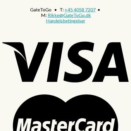
GateToGo • T:
+45 4058 7207
•
M:
Rikke@GateToGo.dk
Handelsbetingelser