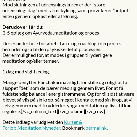
Mod slutningen af udrensningskuren er der ”store
udrensningsdag” med tarmskylning samt provokeret ”output”
enten gennem opkast eller afførring.
Derudover får du:
3-5 oplæg om Ayurveda, meditation og proces
Der er under hele forløbet støtte og coaching i din proces –
herunder også til den psykiske del af processen.
Der er mulighed for, at mødes i gruppen til yderligere
meditation og/eller temaer.
1 dag med sightseeing.
Mange benytter Panchakarma årligt, for stille og roligt at få
sluppet ”det” som de bærer med sig gennem livet. For at få
fuldstændig balance i energistrømmene. Og for til sidst at være
blevet så viis på sin krop, så meget i kontakt med sin krop, at vi
selv gemmem mad, krydderier, yoga, meditation og livsstil kan
regulere.[/vc_column_text][/vc_column][/vc_row]
Dette indlæg var udgivet den
Kurser &
Forløb
,
Meditation
,
Nyheder
. Bookmark
permalink
.