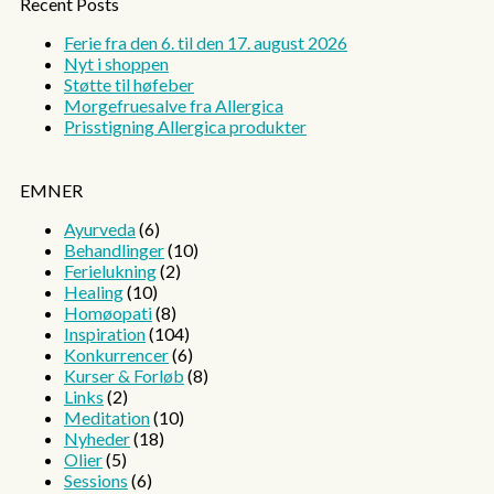
Recent Posts
Ferie fra den 6. til den 17. august 2026
Nyt i shoppen
Støtte til høfeber
Morgefruesalve fra Allergica
Prisstigning Allergica produkter
EMNER
Ayurveda
(6)
Behandlinger
(10)
Ferielukning
(2)
Healing
(10)
Homøopati
(8)
Inspiration
(104)
Konkurrencer
(6)
Kurser & Forløb
(8)
Links
(2)
Meditation
(10)
Nyheder
(18)
Olier
(5)
Sessions
(6)