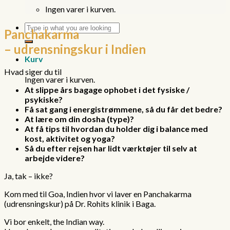
Ingen varer i kurven.
Søg
Panchakarma
efter:
– udrensningskur i Indien
Kurv
Hvad siger du til
Ingen varer i kurven.
At slippe års bagage ophobet i det fysiske /
psykiske?
Få sat gang i energistrømmene, så du får det bedre?
At lære om din dosha (type)?
At få tips til hvordan du holder dig i balance med
kost, aktivitet og yoga?
Så du efter rejsen har lidt værktøjer til selv at
arbejde videre?
Ja, tak – ikke?
Kom med til Goa, Indien hvor vi laver en Panchakarma
(udrensningskur) på Dr. Rohits klinik i Baga.
Vi bor enkelt, the Indian way.