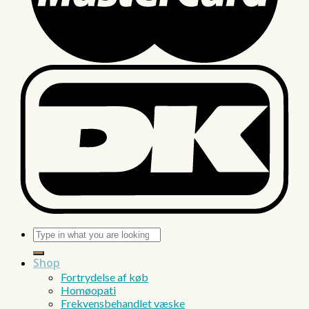
Søg
efter:
Shop
Fortrydelse af køb
Homøopati
Frekvensbehandlet væske