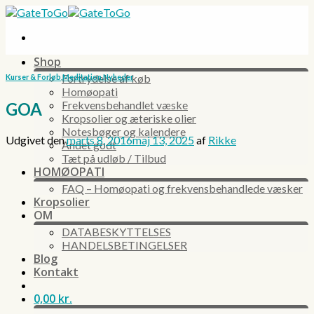
Skip
to
content
Shop
Fortrydelse af køb
Kurser & Forløb
,
Meditation
,
Nyheder
Homøopati
Frekvensbehandlet væske
GOA
Kropsolier og æteriske olier
Notesbøger og kalendere
Udgivet den
marts 8, 2016
maj 13, 2025
af
Rikke
Andet godt
Tæt på udløb / Tilbud
HOMØOPATI
FAQ – Homøopati og frekvensbehandlede væsker
Kropsolier
OM
DATABESKYTTELSES
HANDELSBETINGELSER
Blog
Kontakt
0,00
kr.