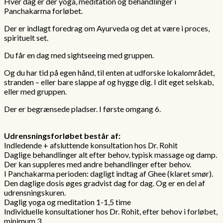
Hver dag er der yoga, meditation og behandlinger i
Panchakarma forløbet.
Der er indlagt foredrag om Ayurveda og det at være i proces,
spirituelt set.
Du får en dag med sightseeing med gruppen.
Og du har tid på egen hånd, til enten at udforske lokalområdet,
stranden – eller bare slappe af og hygge dig. I dit eget selskab,
eller med gruppen.
Der er begrænsede pladser. I første omgang 6.
Udrensningsforløbet består af:
Indledende + afsluttende konsultation hos Dr. Rohit
Daglige behandlinger alt efter behov, typisk massage og damp.
Der kan suppleres med andre behandlinger efter behov.
I Panchakarma perioden: dagligt indtag af Ghee (klaret smør).
Den daglige dosis øges gradvist dag for dag. Og er en del af
udrensningskuren.
Daglig yoga og meditation 1-1,5 time
Individuelle konsultationer hos Dr. Rohit, efter behov i forløbet,
minimum 3.