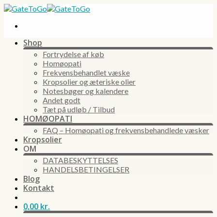
Skip
to
content
Shop
Fortrydelse af køb
Homøopati
Frekvensbehandlet væske
Kropsolier og æteriske olier
Notesbøger og kalendere
Andet godt
Tæt på udløb / Tilbud
HOMØOPATI
FAQ – Homøopati og frekvensbehandlede væsker
Kropsolier
OM
DATABESKYTTELSES
HANDELSBETINGELSER
Blog
Kontakt
0,00
kr.