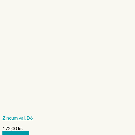
Zincum val. D6
172,00
kr.
Tilføj til kurv