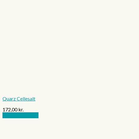
Quarz Cellesalt
172,00
kr.
Vælg muligheder
Dette
vare
har
flere