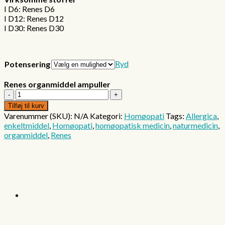
I D6: Renes D6
I D12: Renes D12
I D30: Renes D30
Ryd
Potensering
Renes organmiddel ampuller
Renes
organmiddel
Tilføj til kurv
ampuller
Varenummer (SKU):
N/A
Kategori:
Homøopati
Tags:
Allergica
,
antal
enkeltmiddel
,
Homøopati
,
homøopatisk medicin
,
naturmedicin
,
organmiddel
,
Renes