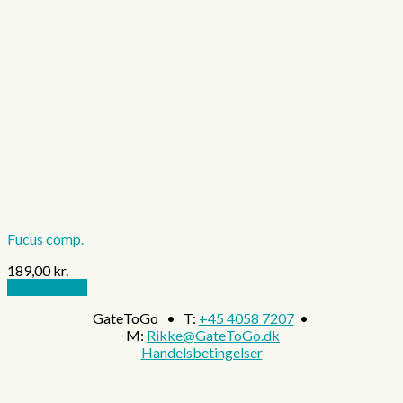
Fucus comp.
189,00
kr.
Tilføj til kurv
GateToGo • T:
+45 4058 7207
•
M:
Rikke@GateToGo.dk
Handelsbetingelser