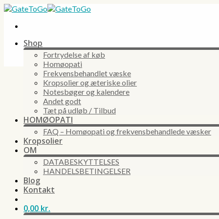
Skip
to
content
Shop
Fortrydelse af køb
Homøopati
Frekvensbehandlet væske
Kropsolier og æteriske olier
Notesbøger og kalendere
Andet godt
Tæt på udløb / Tilbud
HOMØOPATI
FAQ – Homøopati og frekvensbehandlede væsker
Kropsolier
OM
DATABESKYTTELSES
HANDELSBETINGELSER
Blog
Kontakt
0,00
kr.