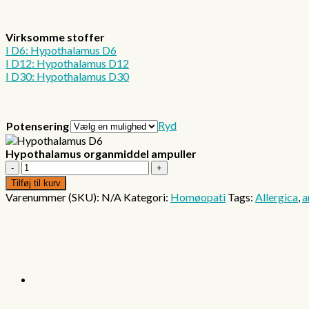
.
Virksomme stoffer
I D6: Hypothalamus D6
I D12: Hypothalamus D12
I D30: Hypothalamus D30
Ryd
Potensering
Hypothalamus organmiddel ampuller
Hypothalamus
organmiddel
Tilføj til kurv
ampuller
Varenummer (SKU):
N/A
Kategori:
Homøopati
Tags:
Allergica
,
a
antal