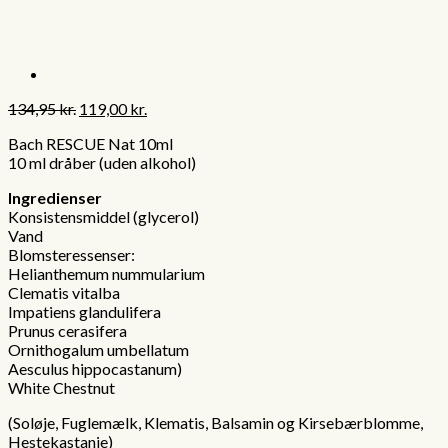
Den
Den
134,95
kr.
119,00
kr.
oprindelige
aktuelle
Bach RESCUE Nat 10ml
pris
pris
10 ml dråber (uden alkohol)
var:
er:
134,95 kr..
119,00 kr..
Ingredienser
Konsistensmiddel (glycerol)
Vand
Blomsteressenser:
Helianthemum nummularium
Clematis vitalba
Impatiens glandulifera
Prunus cerasifera
Ornithogalum umbellatum
Aesculus hippocastanum)
White Chestnut
(Soløje, Fuglemælk, Klematis, Balsamin og Kirsebærblomme,
Hestekastanje)