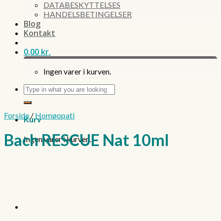
DATABESKYTTELSES
HANDELSBETINGELSER
Blog
Kontakt
0,00
kr.
Ingen varer i kurven.
Søg
efter:
Forside
/
Homøopati
Kurv
Bach RESCUE Nat 10ml
Ingen varer i kurven.