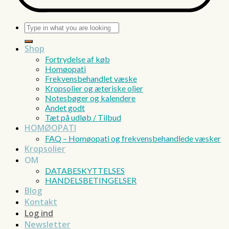
Søg
efter:
Shop
Fortrydelse af køb
Homøopati
Frekvensbehandlet væske
Kropsolier og æteriske olier
Notesbøger og kalendere
Andet godt
Tæt på udløb / Tilbud
HOMØOPATI
FAQ – Homøopati og frekvensbehandlede væsker
Kropsolier
OM
DATABESKYTTELSES
HANDELSBETINGELSER
Blog
Kontakt
Log ind
Newsletter