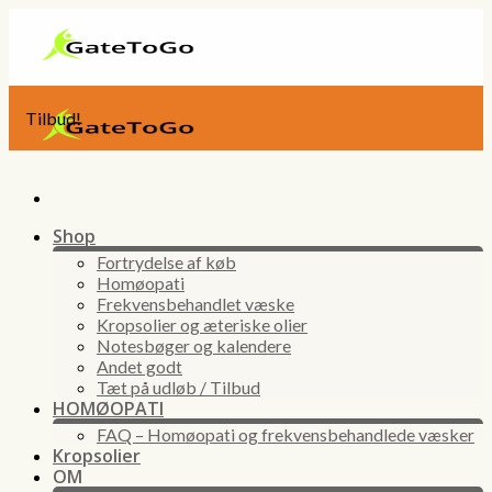
Skip
to
content
Tilbud!
Shop
Fortrydelse af køb
Homøopati
Frekvensbehandlet væske
Kropsolier og æteriske olier
Notesbøger og kalendere
Andet godt
Tæt på udløb / Tilbud
HOMØOPATI
FAQ – Homøopati og frekvensbehandlede væsker
Kropsolier
OM