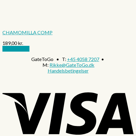
CHAMOMILLA COMP
189,00
kr.
Tilføj til kurv
GateToGo • T:
+45 4058 7207
•
M:
Rikke@GateToGo.dk
Handelsbetingelser