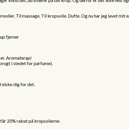
 tager imod det, du smører på din krop. Og derfor er det ikke helt li
æreolier. Til massage. Til kropsolie. Dufte. Og nu har jeg lavet mit
up fjerner
sker. Aromaterapi
 brugt i stedet for parfume).
 elske dig for det.
får 20% rabat på kropsolierne.