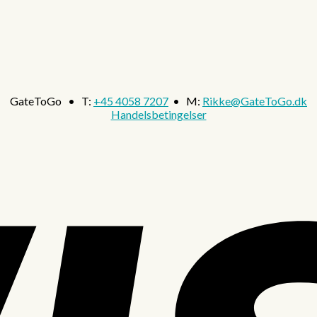
GateToGo • T:
+45 4058 7207
• M:
Rikke@GateToGo.dk
Handelsbetingelser