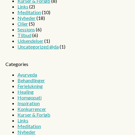
Kurser & Forløb
(8)
Links
(2)
Meditation
(10)
Nyheder
(18)
Olier
(5)
Sessions
(6)
Tilbud
(6)
Udsendelser
(1)
Uncategorized @da
(1)
Categories
Ayurveda
Behandlinger
Ferielukning
Healing
Homøopati
Inspiration
Konkurrencer
Kurser & Forløb
Links
Meditation
Nyheder