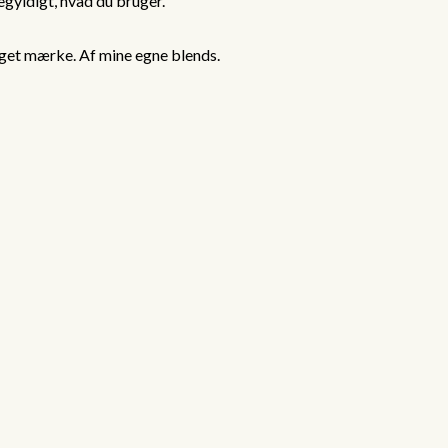
gegyldigt, hvad du bruger.
 eget mærke. Af mine egne blends.