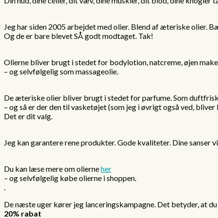
Din hud, dine celler, dit væv, dine muskler, dit blod, dine knogler
.
Jeg har siden 2005 arbejdet med olier. Blend af æteriske olier. B
Og de er bare blevet SÅ godt modtaget. Tak!
.
Olierne bliver brugt i stedet for bodylotion, natcreme, øjen make
– og selvfølgelig som massageolie.
.
De æteriske olier bliver brugt i stedet for parfume. Som duftfri
– og så er der den til vasketøjet (som jeg i øvrigt også ved, bliver
Det er dit valg.
.
Jeg kan garantere rene produkter. Gode kvaliteter. Dine sanser vil
.
Du kan læse mere om olierne
her
– og selvfølgelig købe olierne i shoppen.
.
De næste uger kører jeg lanceringskampagne. Det betyder, at du 
20% rabat