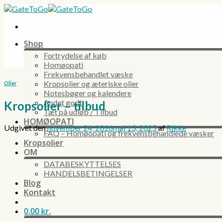
Skip
to
content
Shop
Fortrydelse af køb
Homøopati
Frekvensbehandlet væske
Kropsolier og æteriske olier
Olier
Notesbøger og kalendere
Andet godt
Kropsolier – tilbud
Tæt på udløb / Tilbud
HOMØOPATI
Udgivet den
november 24, 2016
maj 13, 2025
af
Rikke
FAQ – Homøopati og frekvensbehandlede væsker
Kropsolier
OM
DATABESKYTTELSES
HANDELSBETINGELSER
Blog
Kontakt
0,00
kr.