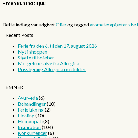
– men kun indtil jul!
Dette indlæg var udgivet
Olier
og tagged
aromaterapi
,
æteriske 
Recent Posts
Ferie fra den 6. til den 17. august 2026
Nyt i shoppen
Støtte til høfeber
Morgefruesalve fra Allergica
Prisstigning Allergica produkter
EMNER
Ayurveda
(6)
Behandlinger
(10)
Ferielukning
(2)
Healing
(10)
Homøopati
(8)
Inspiration
(104)
Konkurrencer
(6)