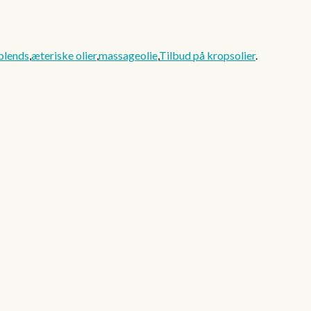
blends
,
æteriske olier
,
massageolie
,
Tilbud på kropsolier
.