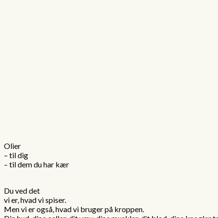
Olier
– til dig
– til dem du har kær
.
Du ved det
vi er, hvad vi spiser.
Men vi er også, hvad vi bruger på kroppen.