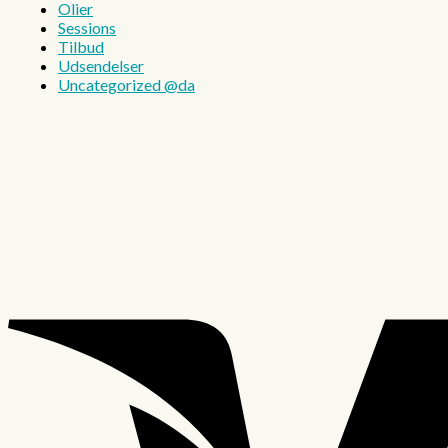
Olier
Sessions
Tilbud
Udsendelser
Uncategorized @da