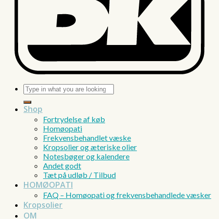
Søg
efter:
Shop
Fortrydelse af køb
Homøopati
Frekvensbehandlet væske
Kropsolier og æteriske olier
Notesbøger og kalendere
Andet godt
Tæt på udløb / Tilbud
HOMØOPATI
FAQ – Homøopati og frekvensbehandlede væsker
Kropsolier
OM