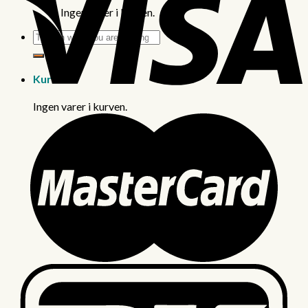
Ingen varer i kurven.
Søg
efter:
Kurv
Ingen varer i kurven.