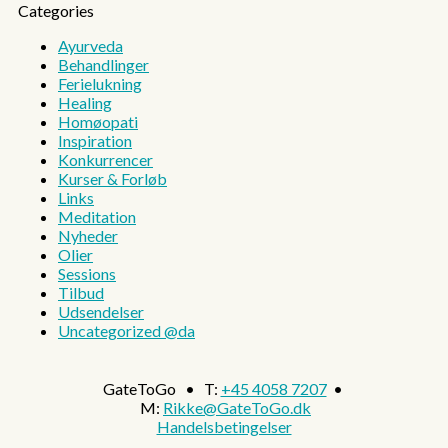
Categories
Ayurveda
Behandlinger
Ferielukning
Healing
Homøopati
Inspiration
Konkurrencer
Kurser & Forløb
Links
Meditation
Nyheder
Olier
Sessions
Tilbud
Udsendelser
Uncategorized @da
GateToGo • T:
+45 4058 7207
•
M:
Rikke@GateToGo.dk
Handelsbetingelser