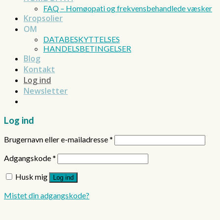
FAQ – Homøopati og frekvensbehandlede væsker
Kropsolier
OM
DATABESKYTTELSES
HANDELSBETINGELSER
Blog
Kontakt
Log ind
Newsletter
Log ind
Brugernavn eller e-mailadresse
*
Adgangskode
*
Husk mig
Log ind
Mistet din adgangskode?