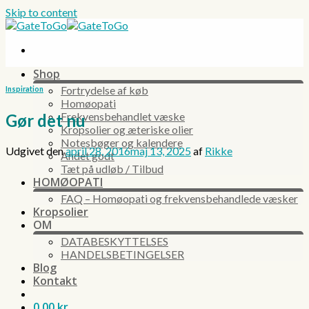
Skip to content
Shop
Fortrydelse af køb
Inspiration
Homøopati
Frekvensbehandlet væske
Gør det nu
Kropsolier og æteriske olier
Notesbøger og kalendere
Udgivet den
april 28, 2016
maj 13, 2025
af
Rikke
Andet godt
Tæt på udløb / Tilbud
HOMØOPATI
FAQ – Homøopati og frekvensbehandlede væsker
Kropsolier
OM
DATABESKYTTELSES
HANDELSBETINGELSER
Blog
Kontakt
0,00
kr.