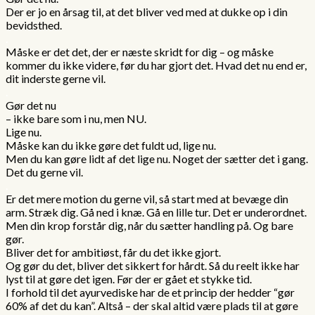
Der er jo en årsag til, at det bliver ved med at dukke op i din
bevidsthed.
.
Måske er det det, der er næste skridt for dig – og måske
kommer du ikke videre, før du har gjort det. Hvad det nu end er,
dit inderste gerne vil.
.
Gør det nu
– ikke bare som i nu, men NU.
Lige nu.
Måske kan du ikke gøre det fuldt ud, lige nu.
Men du kan gøre lidt af det lige nu. Noget der sætter det i gang.
Det du gerne vil.
.
Er det mere motion du gerne vil, så start med at bevæge din
arm. Stræk dig. Gå ned i knæ. Gå en lille tur. Det er underordnet.
Men din krop forstår dig, når du sætter handling på. Og bare
gør.
Bliver det for ambitiøst, får du det ikke gjort.
Og gør du det, bliver det sikkert for hårdt. Så du reelt ikke har
lyst til at gøre det igen. Før der er gået et stykke tid.
I forhold til det ayurvediske har de et princip der hedder “gør
60% af det du kan”. Altså – der skal altid være plads til at gøre