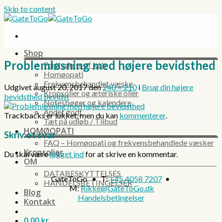
Skip to content
Shop
Problemløsning med højere bevidsthed
Fortrydelse af køb
Homøopati
Frekvensbehandlet væske
Udgivet
august 20, 2017
den
240 × 210
i
Brug din højere
Kropsolier og æteriske olier
bevidsthed bevidst
Notesbøger og kalendere
Andet godt
Trackbacks er lukket, men du kan
kommenterer
.
Tæt på udløb / Tilbud
HOMØOPATI
Skriv et svar
FAQ – Homøopati og frekvensbehandlede væsker
Kropsolier
Du skal være
logget ind
for at skrive en kommentar.
OM
DATABESKYTTELSES
GateToGo • T:
+45 4058 7207
•
HANDELSBETINGELSER
M:
Rikke@GateToGo.dk
Blog
Handelsbetingelser
Kontakt
0,00
kr.