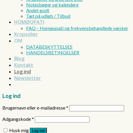
Notesbøger og kalendere
Andet godt
Tæt på udløb / Tilbud
HOMØOPATI
FAQ – Homøopati og frekvensbehandlede væsker
Kropsolier
OM
DATABESKYTTELSES
HANDELSBETINGELSER
Blog
Kontakt
Log ind
Newsletter
Log ind
Brugernavn eller e-mailadresse
*
Adgangskode
*
Husk mig
Log ind