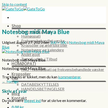
Skip to content
Shop
Notesbog midi Maya Blue
Fortrydelse af køb
Homøopati
Frekvensbehandlet væske
Udgivet
august 27, 2023
den
300 × 300
i
Notesbog midi Maya
Kropsolier og æteriske olier
Blue
Notesbøger og kalendere
Andet godt
Tæt på udløb / Tilbud
Notesbog midi Maya Blue
HOMØOPATI
Notesbog midi Maya Blue
FAQ – Homøopati og frekvensbehandlede væsker
Kropsolier
Trackbacks er lukket, men du kan
kommenterer
.
OM
←
Forrige
DATABESKYTTELSES
HANDELSBETINGELSER
Skriv et svar
Blog
Kontakt
Du skal være
logget ind
for at skrive en kommentar.
0,00
kr.