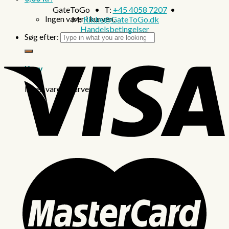
GateToGo • T:
+45 4058 7207
•
Ingen varer i kurven.
M:
Rikke@GateToGo.dk
Handelsbetingelser
Søg efter:
Kurv
Ingen varer i kurven.