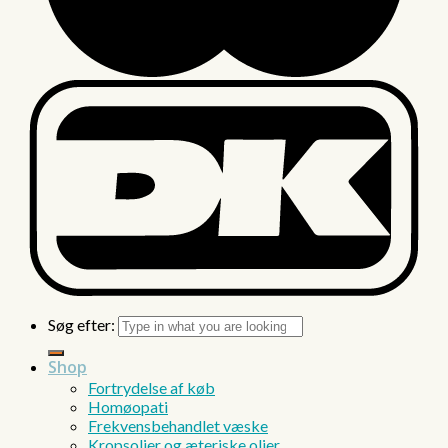
Søg efter:
Shop
Fortrydelse af køb
Homøopati
Frekvensbehandlet væske
Kropsolier og æteriske olier