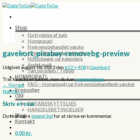
Skip
to
content
Shop
Fortrydelse af køb
Homøopati
Frekvensbehandlet væske
gavekort_pixabay-removebg-preview
Kropsolier og æteriske olier
Notesbøger og kalendere
Andet godt
Udgivet
august 18, 2023
den
612 × 408
i
Gavekort
Tæt på udløb / Tilbud
HOMØOPATI
Trackbacks er lukket, men du kan
kommenterer
.
FAQ – Homøopati og frekvensbehandlede væsker
←
Forrige
Kropsolier
Næste
→
OM
Skriv et svar
DATABESKYTTELSES
HANDELSBETINGELSER
Blog
Du skal være
logget ind
for at skrive en kommentar.
Kontakt
0,00
kr.