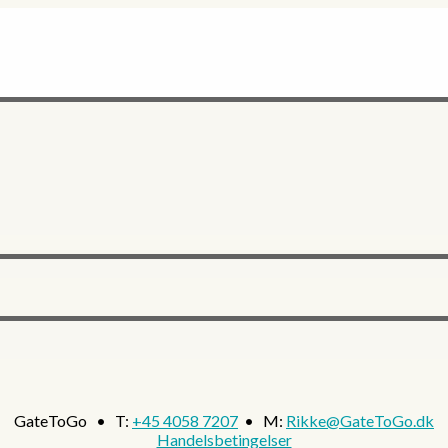
GateToGo • T:
+45 4058 7207
• M:
Rikke@GateToGo.dk
Handelsbetingelser