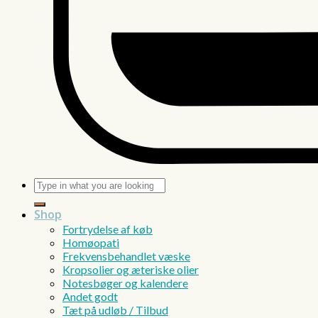
Søg
efter:
Shop
Fortrydelse af køb
Homøopati
Frekvensbehandlet væske
Kropsolier og æteriske olier
Notesbøger og kalendere
Andet godt
Tæt på udløb / Tilbud