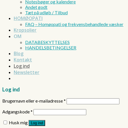
Notesbøger og kalendere
Andet godt
Tæt på udløb / Tilbud
HOMØOPATI
FAQ – Homøopati og frekvensbehandlede væsker
Kropsolier
OM
DATABESKYTTELSES
HANDELSBETINGELSER
Blog
Kontakt
Log ind
Newsletter
Log ind
Brugernavn eller e-mailadresse
*
Adgangskode
*
Husk mig
Log ind