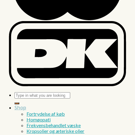
Søg
efter:
Shop
Fortrydelse af køb
Homøopati
Frekvensbehandlet væske
Kropsolier og æteriske olier