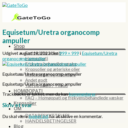
Skip
to
content
Equisetum/Uretra organocomp
ampuller
Shop
Fortrydelse af køb
Udgivet
august 18, 2023
den
999 × 999
i
Equisetum/Uretra
Homøopati
organocomp ampuller
Frekvensbehandlet væske
Kropsolier og æteriske olier
Equisetum/Uretra organocomp ampuller
Notesbøger og kalendere
Andet godt
Equisetum/Uretra organocomp ampuller
Tæt på udløb / Tilbud
HOMØOPATI
Trackbacks er lukket, men du kan
kommenterer
.
FAQ – Homøopati og frekvensbehandlede væsker
Kropsolier
Skriv et svar
OM
DATABESKYTTELSES
Du skal være
logget ind
for at skrive en kommentar.
HANDELSBETINGELSER
Blog