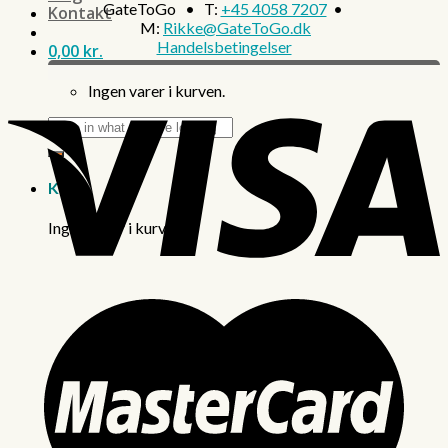
GateToGo • T:
+45 4058 7207
•
Kontakt
M:
Rikke@GateToGo.dk
Handelsbetingelser
0,00
kr.
Ingen varer i kurven.
Søg
efter:
Kurv
Ingen varer i kurven.