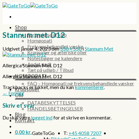
Skip
to
content
Shop
Stannum met. D12
Fortrydelse af køb
Homøopati
Frekvensbehandlet væske
Udgivet
januar 4, 2023
den
550 × 550
i
Stannum Met
Kropsolier og æteriske olier
Notesbøger og kalendere
Andet godt
Allergica Stannum Met. D12
Tæt på udløb / Tilbud
HOMØOPATI
Allergica Stannum Met. D12
FAQ – Homøopati og frekvensbehandlede væsker
Trackbacks er lukket, men du kan
kommenterer
.
Kropsolier
←
Forrige
OM
DATABESKYTTELSES
Skriv et svar
HANDELSBETINGELSER
Blog
Du skal være
logget ind
for at skrive en kommentar.
Kontakt
0,00
kr.
GateToGo • T:
+45 4058 7207
•
M:
Rikke@GateToGo.dk