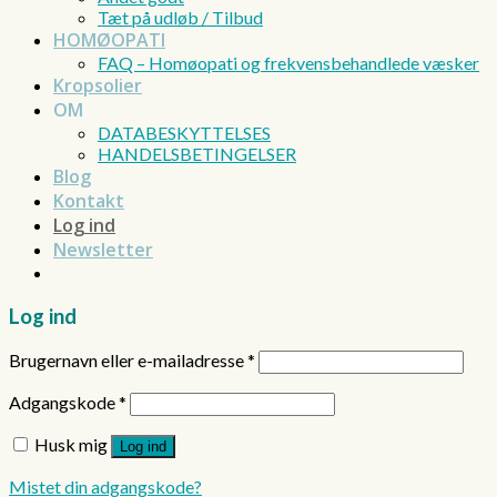
Tæt på udløb / Tilbud
HOMØOPATI
FAQ – Homøopati og frekvensbehandlede væsker
Kropsolier
OM
DATABESKYTTELSES
HANDELSBETINGELSER
Blog
Kontakt
Log ind
Newsletter
Log ind
Brugernavn eller e-mailadresse
*
Adgangskode
*
Husk mig
Log ind
Mistet din adgangskode?