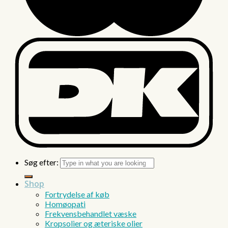
Søg efter:
Shop
Fortrydelse af køb
Homøopati
Frekvensbehandlet væske
Kropsolier og æteriske olier