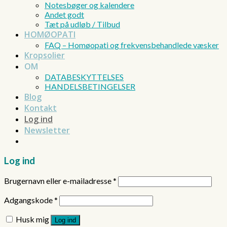
Notesbøger og kalendere
Andet godt
Tæt på udløb / Tilbud
HOMØOPATI
FAQ – Homøopati og frekvensbehandlede væsker
Kropsolier
OM
DATABESKYTTELSES
HANDELSBETINGELSER
Blog
Kontakt
Log ind
Newsletter
Log ind
Brugernavn eller e-mailadresse
*
Adgangskode
*
Husk mig
Log ind