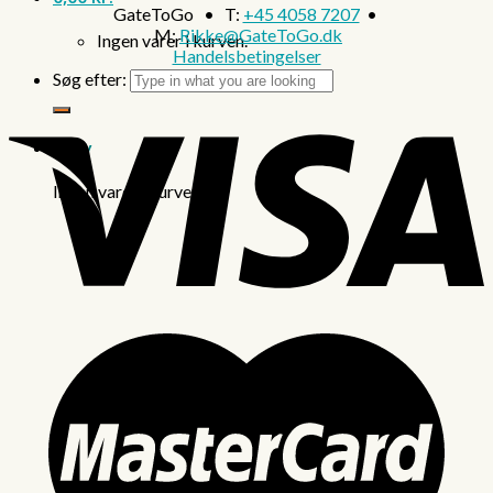
GateToGo • T:
+45 4058 7207
•
M:
Rikke@GateToGo.dk
Ingen varer i kurven.
Handelsbetingelser
Søg efter:
Kurv
Ingen varer i kurven.