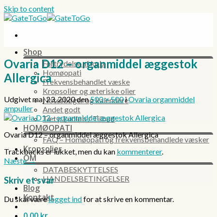
Skip to content
Shop
Ovaria D12 – organmiddel æggestok
Fortrydelse af køb
Homøopati
Allergica
Frekvensbehandlet væske
Kropsolier og æteriske olier
Udgivet
maj 23, 2020
den
500 × 500
i
Ovaria organmiddel
Notesbøger og kalendere
ampuller
Andet godt
Tæt på udløb / Tilbud
HOMØOPATI
Ovaria D12 – organmiddel æggestok Allergica
FAQ – Homøopati og frekvensbehandlede væsker
Kropsolier
Trackbacks er lukket, men du kan
kommenterer
.
OM
Næste
→
DATABESKYTTELSES
HANDELSBETINGELSER
Skriv et svar
Blog
Kontakt
Du skal være
logget ind
for at skrive en kommentar.
0,00
kr.