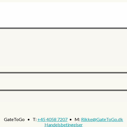
GateToGo • T:
+45 4058 7207
• M:
Rikke@GateToGo.dk
Handelsbetingelser