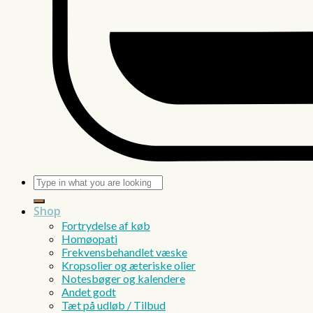
Søg
efter:
Shop
Fortrydelse af køb
Homøopati
Frekvensbehandlet væske
Kropsolier og æteriske olier
Notesbøger og kalendere
Andet godt
Tæt på udløb / Tilbud