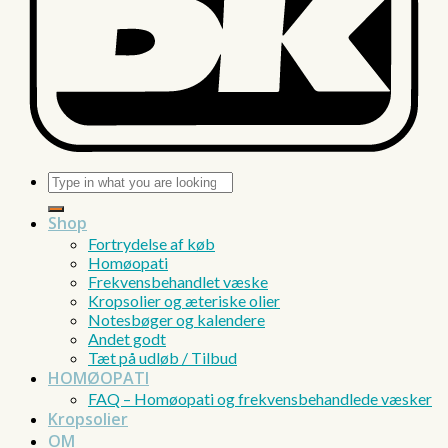
Søg
efter:
Shop
Fortrydelse af køb
Homøopati
Frekvensbehandlet væske
Kropsolier og æteriske olier
Notesbøger og kalendere
Andet godt
Tæt på udløb / Tilbud
HOMØOPATI
FAQ – Homøopati og frekvensbehandlede væsker
Kropsolier
OM