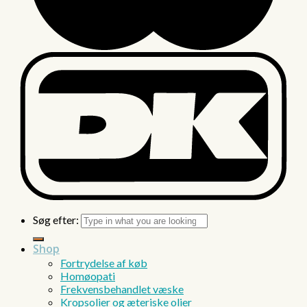
Søg efter:
Shop
Fortrydelse af køb
Homøopati
Frekvensbehandlet væske
Kropsolier og æteriske olier