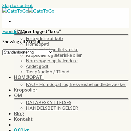
Skip to content
Shop
Forside
/
Varer tagged “krop”
Fortrydelse af køb
Showing all 2 results
Homøopati
Frekvensbehandlet væske
Kropsolier og æteriske olier
Notesbøger og kalendere
Andet godt
Tæt på udløb / Tilbud
HOMØOPATI
FAQ – Homøopati og frekvensbehandlede væsker
Kropsolier
OM
DATABESKYTTELSES
HANDELSBETINGELSER
Blog
Kontakt
0,00
kr.