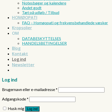
Notesbøger og kalendere
Andet godt
Tæt på udløb / Tilbud
HOMØOPATI
FAQ – Homøopati og frekvensbehandlede væsker
Kropsolier
OM
DATABESKYTTELSES
HANDELSBETINGELSER
Blog
Kontakt
Log ind
Newsletter
Log ind
Brugernavn eller e-mailadresse
*
Adgangskode
*
Husk mig
Log ind