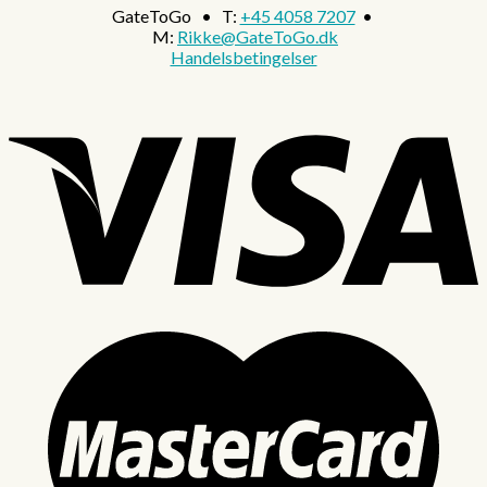
GateToGo • T:
+45 4058 7207
•
M:
Rikke@GateToGo.dk
Handelsbetingelser