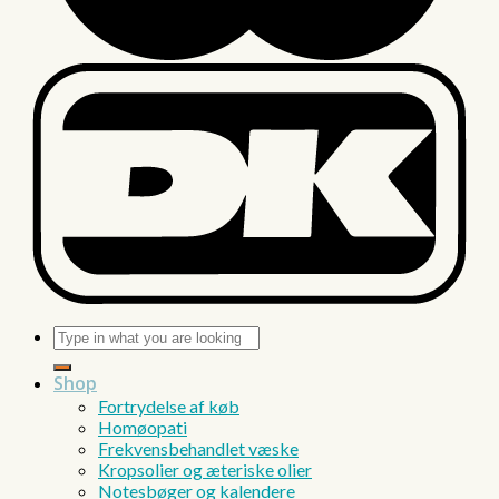
Søg
efter:
Shop
Fortrydelse af køb
Homøopati
Frekvensbehandlet væske
Kropsolier og æteriske olier
Notesbøger og kalendere