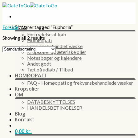
Skip
to
content
Shop
Forside
/
Varer tagged “Euphoria”
Fortrydelse af køb
Showing all 2 results
Homøopati
Frekvensbehandlet væske
Kropsolier og æteriske olier
Notesbøger og kalendere
Andet godt
Tæt på udløb / Tilbud
HOMØOPATI
FAQ – Homøopati og frekvensbehandlede væsker
Kropsolier
OM
DATABESKYTTELSES
HANDELSBETINGELSER
Blog
Kontakt
0,00
kr.