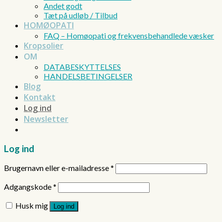
Andet godt
Tæt på udløb / Tilbud
HOMØOPATI
FAQ – Homøopati og frekvensbehandlede væsker
Kropsolier
OM
DATABESKYTTELSES
HANDELSBETINGELSER
Blog
Kontakt
Log ind
Newsletter
Log ind
Brugernavn eller e-mailadresse
*
Adgangskode
*
Husk mig
Log ind