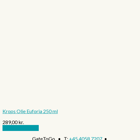
Krops Olie Euforia 250 ml
289,00
kr.
Vælg muligheder
Dette
GateToGo • T:
+45 4058 7207
•
vare