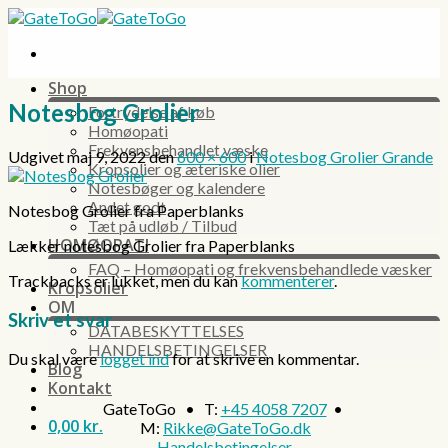
Skip
to
content
Shop
Notesbog Grolier
Fortrydelse af køb
Homøopati
Frekvensbehandlet væske
Udgivet
maj 9, 2022
den
600 × 600
i
Notesbog Grolier Grande
Kropsolier og æteriske olier
Notesbøger og kalendere
Andet godt
Notesbog Grolier fra Paperblanks
Tæt på udløb / Tilbud
HOMØOPATI
Lækker notesbog Grolier fra Paperblanks
FAQ – Homøopati og frekvensbehandlede væsker
Trackbacks er lukket, men du kan
kommenterer
.
Kropsolier
OM
Skriv et svar
DATABESKYTTELSES
HANDELSBETINGELSER
Du skal være
logget ind
for at skrive en kommentar.
Blog
Kontakt
GateToGo • T:
+45 4058 7207
•
0,00
kr.
M:
Rikke@GateToGo.dk
Handelsbetingelser