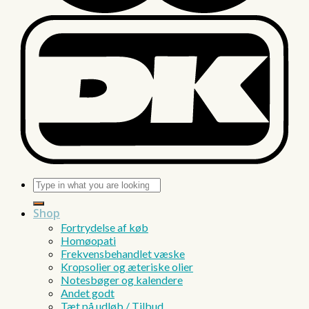
Søg
efter:
Shop
Fortrydelse af køb
Homøopati
Frekvensbehandlet væske
Kropsolier og æteriske olier
Notesbøger og kalendere
Andet godt
Tæt på udløb / Tilbud